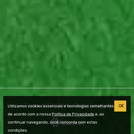
EJ Games ©2026 Todos os Direitos Reservados
OK
Utilizamos cookies essenciais e tecnologias semelhantes
de acordo com a nossa
Política de Privacidade
e, ao
continuar navegando, você concorda com estas
condições.