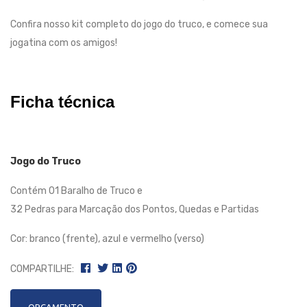
Confira nosso kit completo do jogo do truco, e comece sua
jogatina com os amigos!
Ficha técnica
Jogo do Truco
Contém 01 Baralho de Truco e
32 Pedras para Marcação dos Pontos, Quedas e Partidas
Cor: branco (frente), azul e vermelho (verso)
COMPARTILHE: